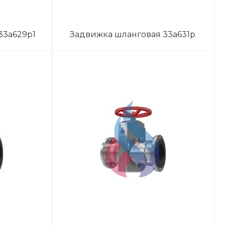
33а629р1
Задвижка шланговая 33а631р