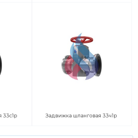
 33с1р
Задвижка шланговая 33ч1р