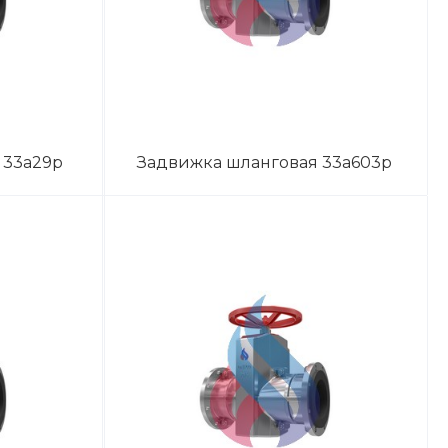
 33а29р
Задвижка шланговая 33а603р