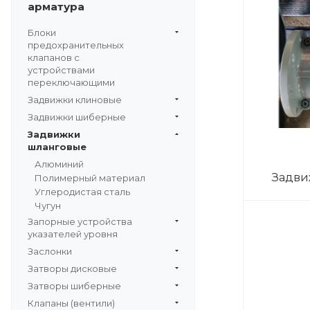
арматура
Блоки
предохранительных
клапанов с
устройствами
переключающими
Задвижки клиновые
Задвижки шиберные
Задвижки
шланговые
Алюминий
Задви
Полимерный материал
Углеродистая сталь
Чугун
Запорные устройства
указателей уровня
Заслонки
Затворы дисковые
Затворы шиберные
Клапаны (вентили)