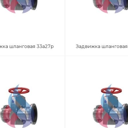
жка шланговая 33а27р
Задвижка шланговая