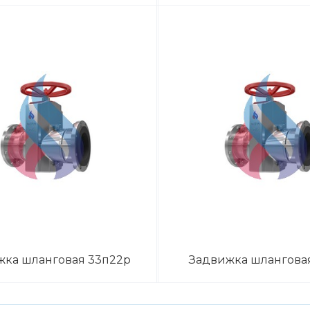
жка шланговая 33п22р
Задвижка шланговая