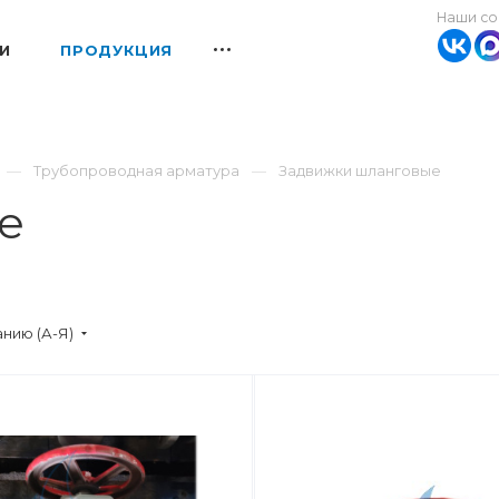
Наши со
И
ПРОДУКЦИЯ
Трубопроводная арматура
Задвижки шланговые
е
нию (А-Я)