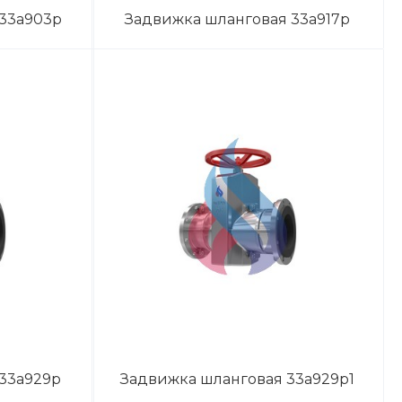
 33а903р
Задвижка шланговая 33а917р
33а929р
Задвижка шланговая 33а929р1