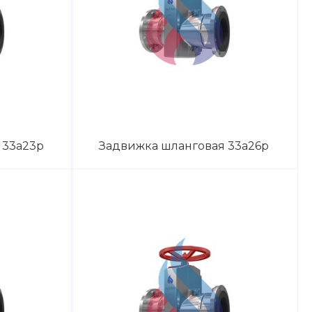
 33а23р
Задвижка шланговая 33а26р