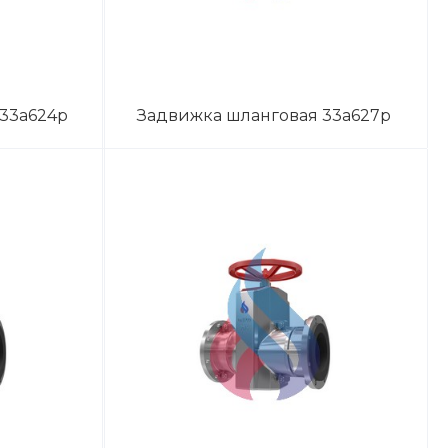
33а624р
Задвижка шланговая 33а627р