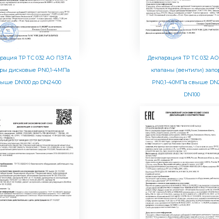
рация ТР ТС 032 АО ПЗТА
Декларация ТР ТС 032 А
оры дисковые PN0,1-4МПа
клапаны (вентили) зап
выше DN100 до DN2400
PN0,1-40МПа свыше DN2
DN100