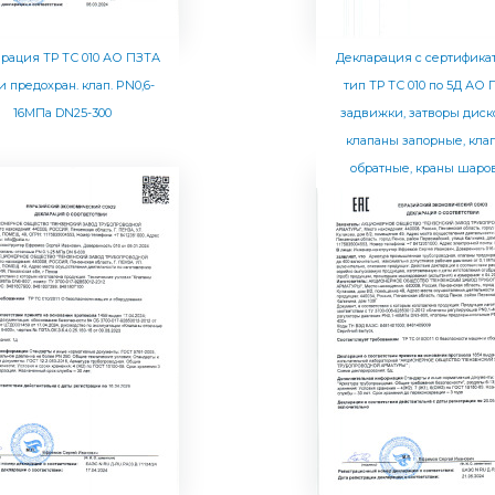
рация ТР ТС 010 АО ПЗТА
Декларация с сертифика
и предохран. клап. PN0,6-
тип ТР ТС 010 по 5Д АО
16МПа DN25-300
задвижки, затворы диск
клапаны запорные, кла
обратные, краны шаро