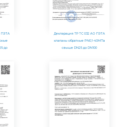
О ПЗТА
Декларация ТР ТС 032 АО ПЗТА
орные
клапаны обратные PN0,1-40МПа
5 до
свыше DN25 до DN100