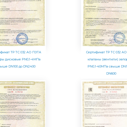
фикат ТР ТС 032 АО ПЗТА
Сертификат ТР ТС 032 А
оры дисковые PN0,1-4МПа
клапаны (вентили) зап
выше DN100 до DN2400
PN0,1-40МПа свыше DN1
DN600