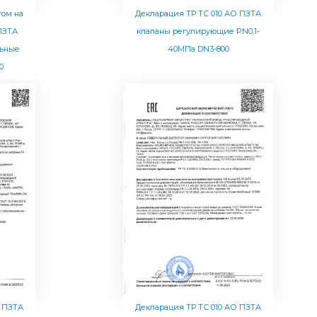
том на
Декларация ТР ТС 010 АО ПЗТА
 ПЗТА
клапаны регулирующие PN0,1-
льные
40МПа DN3-800
0
О ПЗТА
Декларация ТР ТС 010 АО ПЗТА