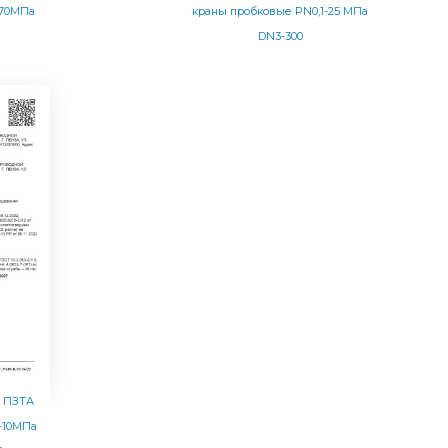
 70МПа
краны пробковые PN0,1-25 МПа
DN3-300
О ПЗТА
-10МПа