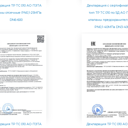
рация ТР ТС 010 АО ПЗТА
Декларация с сертифика
ны отсечные PN0,1-25МПа
тип ТР ТС 010 по 5Д АО
DN6-600
клапаны предохраните
PN0,1-40МПа DN3-40
рация ТР ТС 010 АО ПЗТА
Декларация ТР ТС 010 А