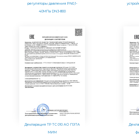
регуляторы давления PN0,1-
устро
40МПа DN3-800
Декларация ТР ТС 010 АО ПЗТА
Декла
МИМ
ф