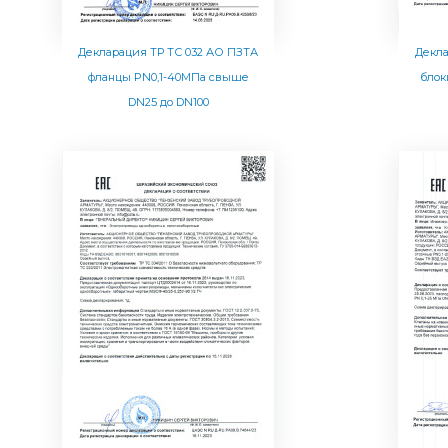
Декларация ТР ТС 032 АО ПЗТА
Декла
фланцы PN0,1-40МПа свыше
блок
DN25 до DN100