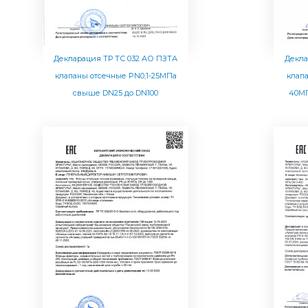
Декларация ТР ТС 032 АО ПЗТА
Декла
клапаны отсечные PN0,1-25МПа
клап
свыше DN25 до DN100
40МП