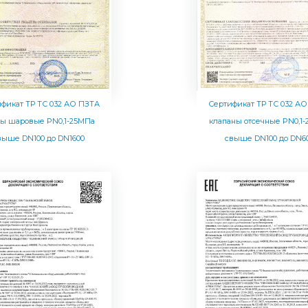
фикат ТР ТС 032 АО ПЗТА
Сертификат ТР ТС 032 А
ны шаровые PN0,1-25МПа
клапаны отсечные PN0,1
выше DN100 до DN1600
свыше DN100 до DN6