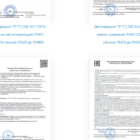
рация ТР ТС 032 АО ПЗТА
Декларация ТР ТС 032 А
аны регулирующие PN0,1-
краны шаровые PN0,1-2
а свыше DN25 до DN800
свыше DN25 до DN10