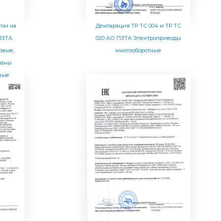
том на
Декларация ТР ТС 004 и ТР ТС
 ПЗТА
020 АО ПЗТА Электроприводы
овые,
многооборотные
паны
вые