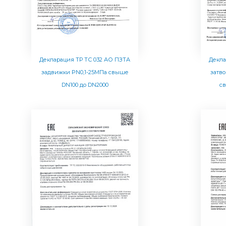
Декларация ТР ТС 032 АО ПЗТА
Декла
задвижки PN0,1-25МПа свыше
затв
DN100 до DN2000
с