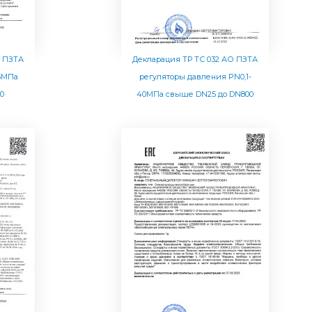
О ПЗТА
Декларация ТР ТС 032 АО ПЗТА
5МПа
регуляторы давления PN0,1-
0
40МПа свыше DN25 до DN800