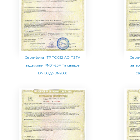
Сертификат ТР ТС 032 АО ПЗТА
Серти
задвижки PN0,1-25МПа свыше
затв
DN100 до DN2000
с