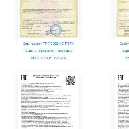
Сертификат ТР ТС 032 АО ПЗТА
Серти
клапаны предохранительные
кра
PN0,1-40МПа DN3-400
с