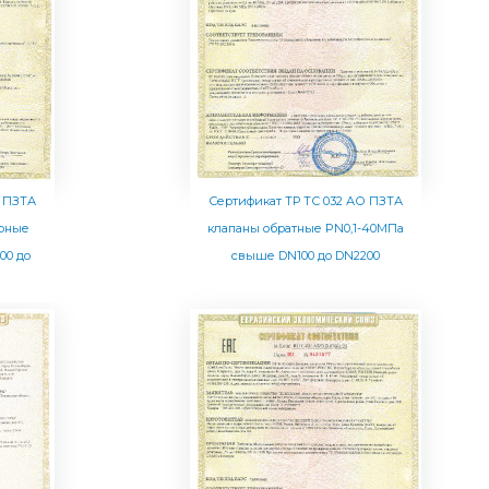
О ПЗТА
Сертификат ТР ТС 032 АО ПЗТА
орные
клапаны обратные PN0,1-40МПа
00 до
свыше DN100 до DN2200