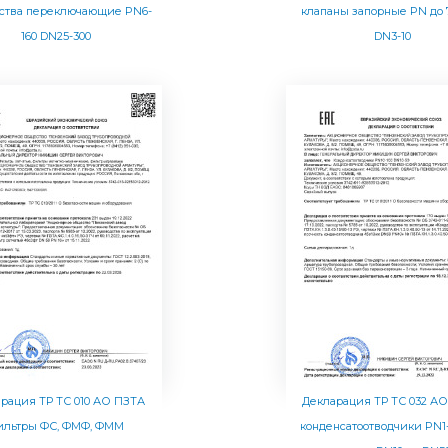
йства переключающие PN6-
клапаны запорные PN до
160 DN25-300
DN3-10
рация ТР ТС 010 АО ПЗТА
Декларация ТР ТС 032 А
ильтры ФС, ФМФ, ФММ
конденсатоотводчики PN1