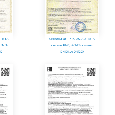
О ПЗТА
Сертификат ТР ТС 032 АО ПЗТА
-25МПа
фланцы PN0,1-40МПа свыше
00
DN100 до DN1200