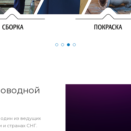
роводной
 один из ведущих
 и странах СНГ.