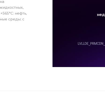
на
жидкостных,
+565°С: нефть,
чные среды; с