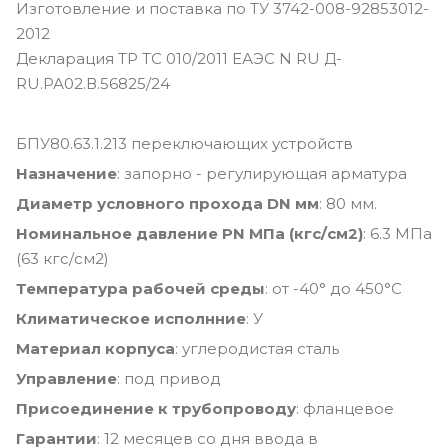
Изготовление и поставка по ТУ 3742-008-92853012-
2012
Декларация ТР ТС 010/2011 ЕАЭС N RU Д-
RU.РА02.В.56825/24
БПУ80.63.1.213 переключающих устройств
Назначение
: запорно - регулирующая арматура
Диаметр условного прохода DN мм
: 80 мм.
Номинальное давление PN МПа (кгс/см2)
: 6.3 МПа
(63 кгс/см2)
Температура рабочей среды
: от -40° до 450°С
Климатическое исполнние
: У
Материал корпуса
: углеродистая сталь
Управление
: под привод
Присоединение к трубопроводу
: фланцевое
Гарантии
: 12 месяцев со дня ввода в