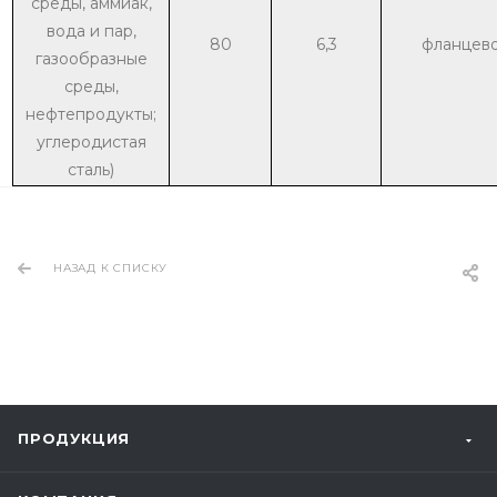
среды, аммиак,
вода и пар,
80
6,3
фланцев
газообразные
среды,
нефтепродукты;
углеродистая
сталь)
НАЗАД К СПИСКУ
ПРОДУКЦИЯ