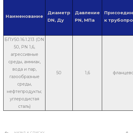
Диаметр
Давление
Присоедин
Наименование
DN, Ду
PN, МПа
к трубопр
БПУ50.16.1.213 (DN
50, PN 1,6,
агрессивные
среды, аммиак,
вода и пар,
50
1,6
фланцев
газообразные
среды,
нефтепродукты;
углеродистая
сталь)
НАЗАД К СПИСКУ