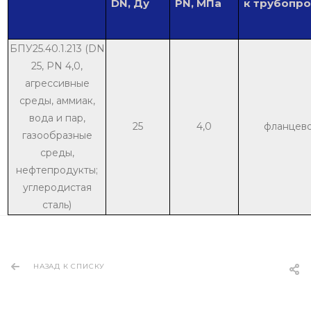
DN, Ду
PN, МПа
к трубопр
БПУ25.40.1.213 (DN
25, PN 4,0,
агрессивные
среды, аммиак,
вода и пар,
25
4,0
фланцев
газообразные
среды,
нефтепродукты;
углеродистая
сталь)
НАЗАД К СПИСКУ