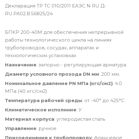
Декларация ТР ТС 010/2011 ЕАЭС N RU Д-
RU.РА02.В.56825/24
БПКР 200-40М для обеспечения непрерывной
работы технологического цикла на линиях
трубопроводов, сосудах, аппаратах и
технологических установках
Назначение
: запорно - регулирующая арматура
Диаметр условного прохода DN мм
: 200 мм.
Номинальное давление PN МПа (кгс/см2)
: 4.0
МПа (40 кгс/см2)
Температура рабочей среды
: от -40° до 425°С
Климатическое исполнние
: У
Материал корпуса
: углеродистая сталь
Управление
: ручное
Присоединение к трубопроводу
: фланцевое