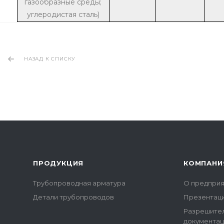
газообразные среды;
углеродистая сталь)
НАЗАД К СПИСКУ
ПРОДУКЦИЯ
КОМПАНИ
Трубопроводная арматура
О предприя
Детали трубопроводов
Презентац
Разрешите
документац