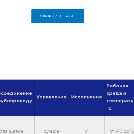
ОФОРМИТЬ ЗАКАЗ
Рабочая
исоединение
среда и
Управление
Исполнение
рубопроводу
температу
°С
фланцевое
ручное
У
от -40 до 4