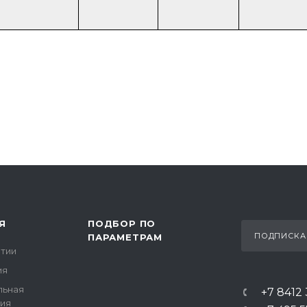
Я
ПОДБОР ПО
ПОДПИСКА
ПАРАМЕТРАМ
тии
ия
льная
+7 8412
ия