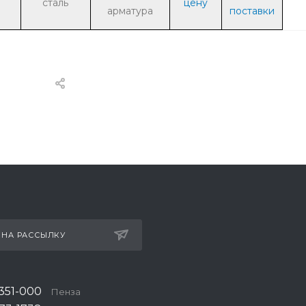
сталь
цену
арматура
поставки
 НА РАССЫЛКУ
 351-000
Пенза