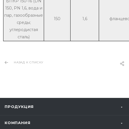
БПКР 150-16 (DN
150, PN 1,6, вода и
пар, газообразные
150
1,6
фланцев
среды;
углеродистая
сталь)
НАЗАД К СПИСКУ
ПРОДУКЦИЯ
КОМПАНИЯ