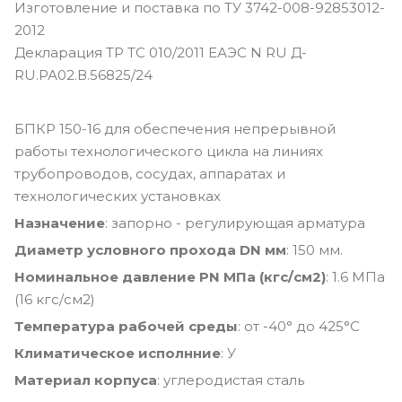
Изготовление и поставка по ТУ 3742-008-92853012-
2012
Декларация ТР ТС 010/2011 ЕАЭС N RU Д-
RU.РА02.В.56825/24
БПКР 150-16 для обеспечения непрерывной
работы технологического цикла на линиях
трубопроводов, сосудах, аппаратах и
технологических установках
Назначение
: запорно - регулирующая арматура
Диаметр условного прохода DN мм
: 150 мм.
Номинальное давление PN МПа (кгс/см2)
: 1.6 МПа
(16 кгс/см2)
Температура рабочей среды
: от -40° до 425°С
Климатическое исполнние
: У
Материал корпуса
: углеродистая сталь