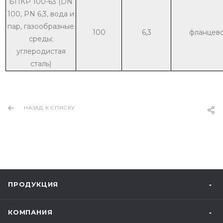
БПКР 100-63 (DN
100, PN 6,3, вода и
пар, газообразные
100
6,3
фланцев
среды;
углеродистая
сталь)
НАЗАД К СПИСКУ
ПРОДУКЦИЯ
КОМПАНИЯ