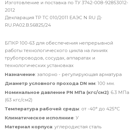
Изготовление и поставка по ТУ 3742-008-92853012-
2012
Декларация ТР ТС 010/2011 ЕАЭС N RU Д-
RU.РА02.В.56825/24
БПКР 100-63 для обеспечения непрерывной
работы технологического цикла на линиях
трубопроводов, сосудах, аппаратах и
технологических установках
Назначение
: запорно - регулирующая арматура
Диаметр условного прохода DN мм
: 100 мм.
Номинальное давление PN МПа (кгс/см2)
: 6.3 МПа
(63 кгс/см2)
Температура рабочей среды
: от -40° до 425°С
Климатическое исполнние
: У
Материал корпуса
: углеродистая сталь