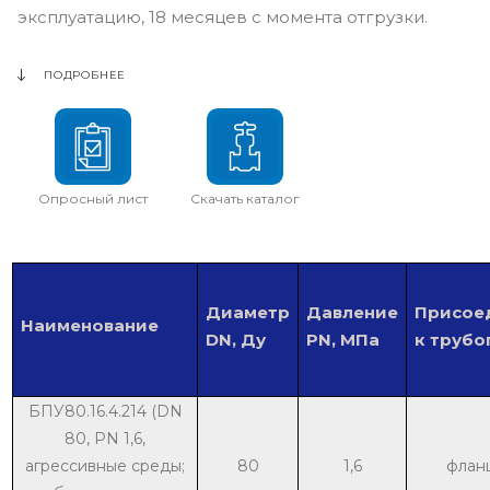
эксплуатацию, 18 месяцев с момента отгрузки.
ПОДРОБНЕЕ
Опросный лист
Скачать каталог
Диаметр
Давление
Присое
Наименование
DN, Ду
PN, МПа
к труб
БПУ80.16.4.214 (DN
80, PN 1,6,
агрессивные среды;
80
1,6
флан