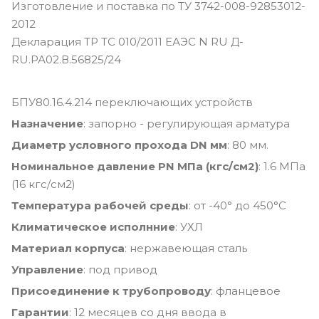
Изготовление и поставка по ТУ 3742-008-92853012-
2012
Декларация ТР ТС 010/2011 ЕАЭС N RU Д-
RU.РА02.В.56825/24
БПУ80.16.4.214 переключающих устройств
Назначение
: запорно - регулирующая арматура
Диаметр условного прохода DN мм
: 80 мм.
Номинальное давление PN МПа (кгс/см2)
: 1.6 МПа
(16 кгс/см2)
Температура рабочей среды
: от -40° до 450°С
Климатическое исполнние
: УХЛ
Материал корпуса
: нержавеющая сталь
Управление
: под привод
Присоединение к трубопроводу
: фланцевое
Гарантии
: 12 месяцев со дня ввода в