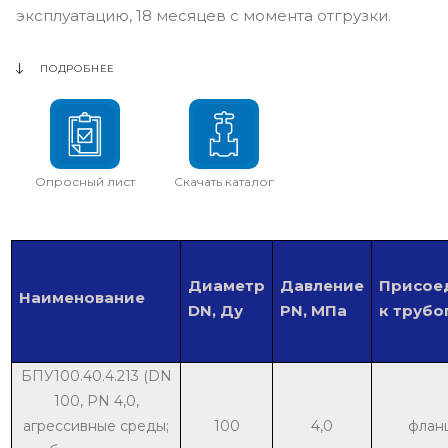
эксплуатацию, 18 месяцев с момента отгрузки.
ПОДРОБНЕЕ
Опросный лист
Скачать каталог
Диаметр
Давление
Присое
Наименование
DN, Ду
PN, МПа
к труб
БПУ100.40.4.213 (DN
100, PN 4,0,
агрессивные среды;
100
4,0
флан