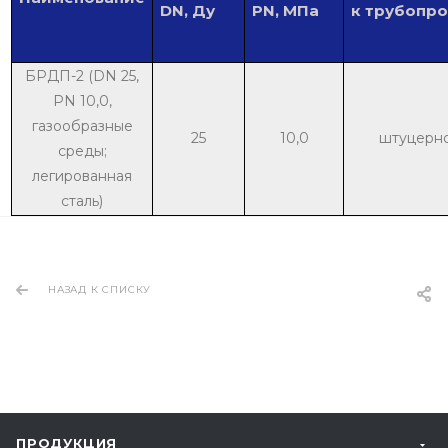
DN, Ду
PN, МПа
к трубопр
БРДП-2 (DN 25,
PN 10,0,
газообразные
25
10,0
штуцерн
среды;
легированная
сталь)
НАЗАД К СПИСКУ
ПРОДУКЦИЯ