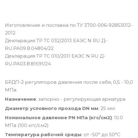
Изготовление и поставка по ТУ 3700-006-92853012-
2012
Декларация ТР ТС 032/2013 ЕАЭС N RU Д-
RU.РА09.В.04804/22
Декларация ТР ТС 010/2011 ЕАЭС N RU Д-
RU.РА03.В.81591/24
БРДП-2 регуляторов давления после себя, 0,5 - 10,0
МПа
Назначение
: запорно - регулирующая арматура
Диаметр условного прохода DN мм
: 25 мм.
Номинальное давление PN МПа (кгс/см2)
: 10.0
МПа (100 кгс/см2)
Температура рабочей среды
: от -50° до 50°С