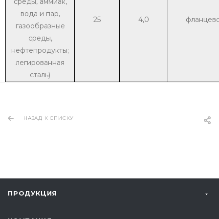
среды, аммиак,
вода и пар,
25
4,0
фланцев
газообразные
среды,
нефтепродукты;
легированная
сталь)
НАЗАД К СПИСКУ
ПРОДУКЦИЯ