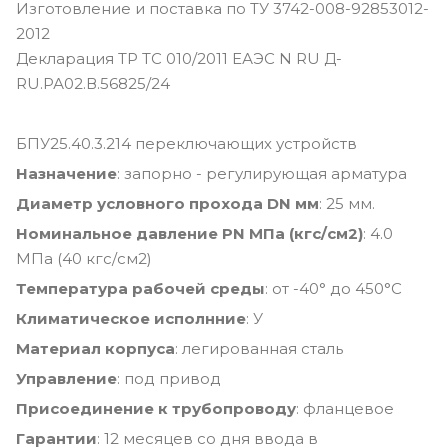
Изготовление и поставка по ТУ 3742-008-92853012-
2012
Декларация ТР ТС 010/2011 ЕАЭС N RU Д-
RU.РА02.В.56825/24
БПУ25.40.3.214 переключающих устройств
Назначение
: запорно - регулирующая арматура
Диаметр условного прохода DN мм
: 25 мм.
Номинальное давление PN МПа (кгс/см2)
: 4.0
МПа (40 кгс/см2)
Температура рабочей среды
: от -40° до 450°С
Климатическое исполнние
: У
Материал корпуса
: легированная сталь
Управление
: под привод
Присоединение к трубопроводу
: фланцевое
Гарантии
: 12 месяцев со дня ввода в