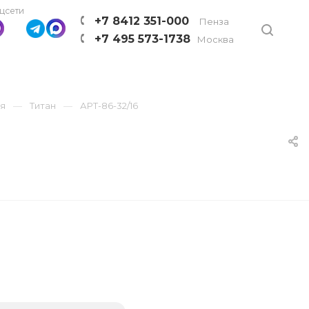
цсети
+7 8412 351-000
Пенза
+7 495 573-1738
Москва
ия
Титан
АРТ-86-32/16