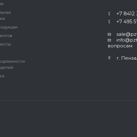
ия
льная
+7 8412
ия
+7 495 
родукции
sale@pzt
ентов
info@pzt
листы
вопросам
г. Пенза
одлинности
зделия
ея