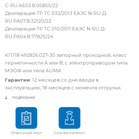
С-RU.АБ53.В.05855/22
Декларация ТР ТС 032/2013 ЕАЭС N RU Д-
RU.РА07.В.32120/22
Декларация ТР ТС 010/2011 ЕАЭС N RU Д-
RU.РА04.В.77825/24
КПЛВ.492826.027-30 запорный проходной, класс
герметичности A или В, с электроприводом типа
МЭОФ или типа AUMA
Гарантии
: 12 месяцев со дня ввода в
эксплуатацию, 18 месяцев с момента отгрузки.
ПОДРОБНЕЕ
Опросный лист
Скачать каталог