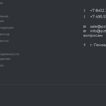
ия
+7 8412
льная
+7 495 
ия
sale@pzt
родукции
info@pzt
ентов
вопросам
листы
г. Пенза
одлинности
зделия
ея