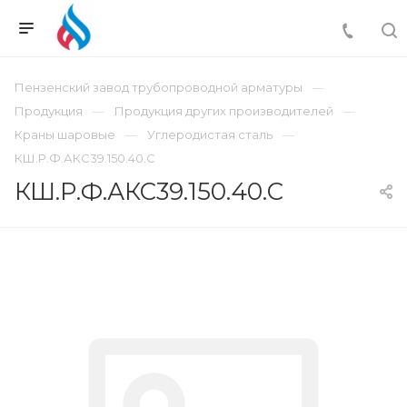
Пензенский завод трубопроводной арматуры
Продукция
Продукция других производителей
Краны шаровые
Углеродистая сталь
КШ.Р.Ф.АКС39.150.40.С
КШ.Р.Ф.АКС39.150.40.С