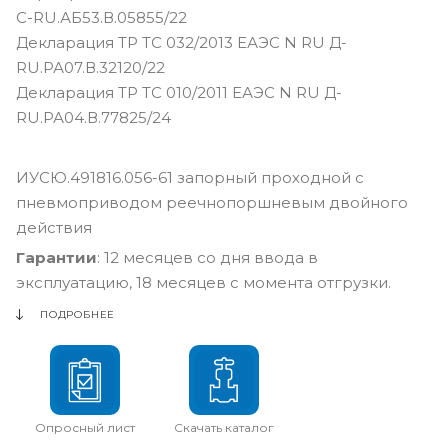
С-RU.АБ53.В.05855/22
Декларация ТР ТС 032/2013 ЕАЭС N RU Д-
RU.РА07.В.32120/22
Декларация ТР ТС 010/2011 ЕАЭС N RU Д-
RU.РА04.В.77825/24
ИУСЮ.491816.056-61 запорный проходной с
пневмоприводом реечнопоршневым двойного
действия
Гарантии
: 12 месяцев со дня ввода в
эксплуатацию, 18 месяцев с момента отгрузки.
ПОДРОБНЕЕ
Опросный лист
Скачать каталог