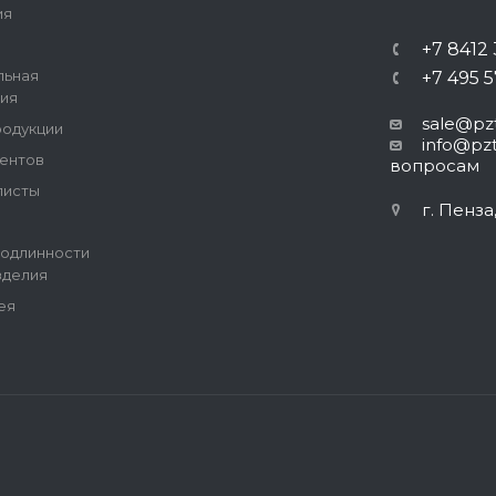
ия
+7 8412
льная
+7 495 
ия
sale@pzt
родукции
info@pzt
ентов
вопросам
листы
г. Пенза
одлинности
зделия
ея