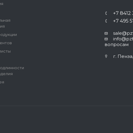
ия
+7 8412
льная
+7 495 
ия
sale@pzt
родукции
info@pzt
ентов
вопросам
листы
г. Пенза
одлинности
зделия
ея