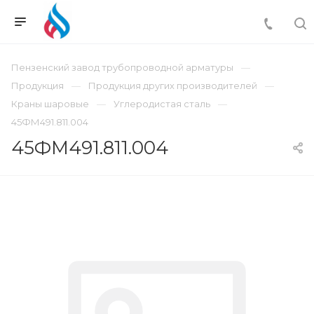
Пензенский завод трубопроводной арматуры
Продукция
Продукция других производителей
Краны шаровые
Углеродистая сталь
45ФМ491.811.004
45ФМ491.811.004