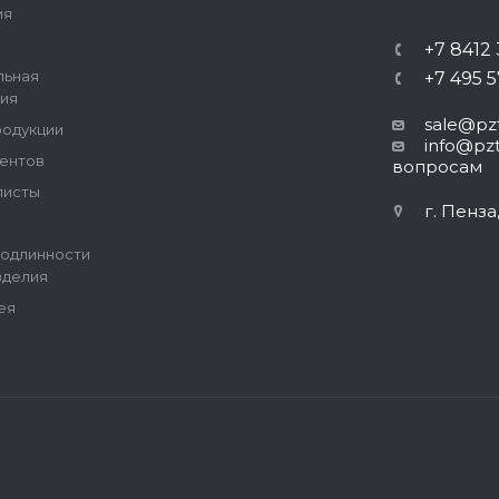
ия
+7 8412
льная
+7 495 
ия
sale@pzt
родукции
info@pzt
ентов
вопросам
листы
г. Пенза
одлинности
зделия
ея