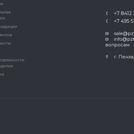
ия
льная
+7 8412
ия
+7 495 
родукции
sale@pzt
ентов
info@pzt
листы
вопросам
г. Пенза
одлинности
зделия
ея